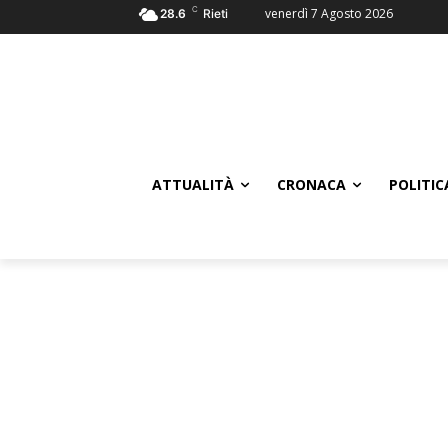
C
venerdì 7 Agosto 2026
28.6
Rieti
ATTUALITÀ
CRONACA
POLITIC