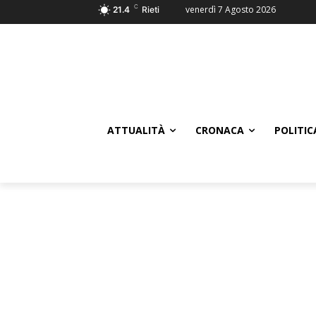
C
venerdì 7 Agosto 2026
21.4
Rieti
ATTUALITÀ
CRONACA
POLITIC