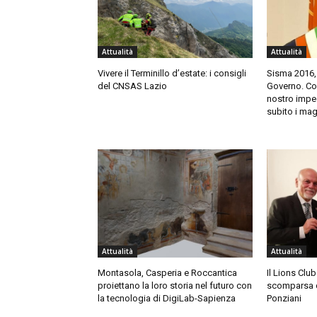
Attualità
Attualità
Vivere il Terminillo d’estate: i consigli
Sisma 2016,
del CNSAS Lazio
Governo. Cort
nostro impeg
subito i mag
Attualità
Attualità
Montasola, Casperia e Roccantica
Il Lions Club
proiettano la loro storia nel futuro con
scomparsa 
la tecnologia di DigiLab-Sapienza
Ponziani