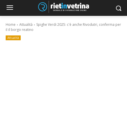
Home
Attualità
Spighe Verdi 2025: c'è anche Rivodutri, conferma per
il il borgo reatino
Attualità