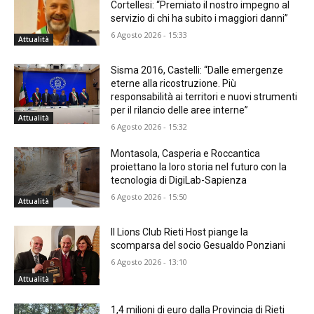
Cortellesi: “Premiato il nostro impegno al
servizio di chi ha subito i maggiori danni”
6 Agosto 2026 - 15:33
Attualità
Sisma 2016, Castelli: “Dalle emergenze
eterne alla ricostruzione. Più
responsabilità ai territori e nuovi strumenti
per il rilancio delle aree interne”
Attualità
6 Agosto 2026 - 15:32
Montasola, Casperia e Roccantica
proiettano la loro storia nel futuro con la
tecnologia di DigiLab-Sapienza
6 Agosto 2026 - 15:50
Attualità
Il Lions Club Rieti Host piange la
scomparsa del socio Gesualdo Ponziani
6 Agosto 2026 - 13:10
Attualità
1,4 milioni di euro dalla Provincia di Rieti