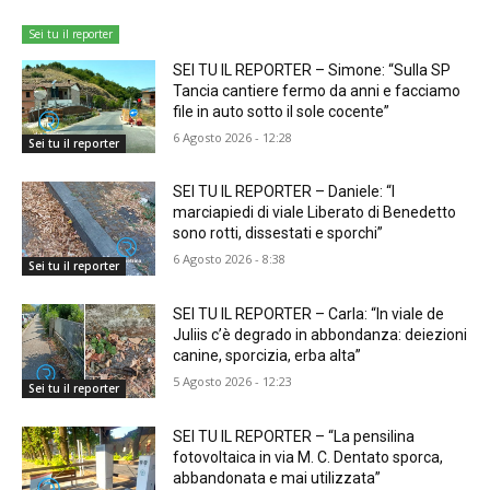
Sei tu il reporter
SEI TU IL REPORTER – Simone: “Sulla SP
Tancia cantiere fermo da anni e facciamo
file in auto sotto il sole cocente”
6 Agosto 2026 - 12:28
Sei tu il reporter
SEI TU IL REPORTER – Daniele: “I
marciapiedi di viale Liberato di Benedetto
sono rotti, dissestati e sporchi”
6 Agosto 2026 - 8:38
Sei tu il reporter
SEI TU IL REPORTER – Carla: “In viale de
Juliis c’è degrado in abbondanza: deiezioni
canine, sporcizia, erba alta”
5 Agosto 2026 - 12:23
Sei tu il reporter
SEI TU IL REPORTER – “La pensilina
fotovoltaica in via M. C. Dentato sporca,
abbandonata e mai utilizzata”