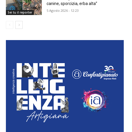
canine, sporcizia, erba alta”
5 Agosto 2026 - 12:23
Sei tu il reporter