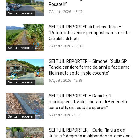
Rosatelli”
7 Agosto 2026 - 13:47
Sei tu il reporter
SEI TU IL REPORTER di Rietinvetrina –
“Potete intervenire per ripristinare la Pista
Ciclabile di Rieti
7 Agosto 2026 - 17:58
Sei tu il reporter
SEI TU IL REPORTER – Simone: “Sulla SP
Tancia cantiere fermo da anni e facciamo
file in auto sotto il sole cocente”
6 Agosto 2026 - 12:28
Sei tu il reporter
SEI TU IL REPORTER – Daniele: “I
marciapiedi di viale Liberato di Benedetto
sono rotti, dissestati e sporchi”
6 Agosto 2026 - 8:38
Sei tu il reporter
SEI TU IL REPORTER – Carla: “In viale de
Juliis c’è degrado in abbondanza: deiezioni