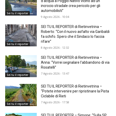
d’acqua a Poggio Nativo vicino ad un
incrocio stradale crea pericolo per gli
automobilisti”
Sei tu il reporter
9 Agosto 2026 - 10:04
SEI TU IL REPORTER di Rietinvetrina –
Roberto: “Con il nuovo asfalto via Garibaldi
fa schifo. Spero che il Sindaco lo faccia
rifare”
Sei tu il reporter
8 Agosto 2026 - 12:32
SEI TU IL REPORTER di Rietinvetrina –
Anna: “Vorrei segnalare l’abbandono di via
Rosatelli”
7 Agosto 2026 - 13:47
Sei tu il reporter
SEI TU IL REPORTER di Rietinvetrina –
“Potete intervenire per ripristinare la Pista
Ciclabile di Rieti
7 Agosto 2026 - 17:58
Sei tu il reporter
SEI TU IL REPORTER – Simone: “Sulla SP