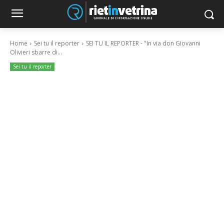
Home
Sei tu il reporter
SEI TU IL REPORTER - "In via don Giovanni
Olivieri sbarre di...
Sei tu il reporter