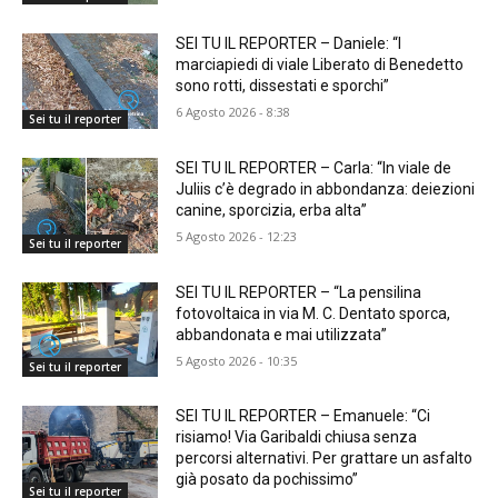
SEI TU IL REPORTER – Daniele: “I
marciapiedi di viale Liberato di Benedetto
sono rotti, dissestati e sporchi”
6 Agosto 2026 - 8:38
Sei tu il reporter
SEI TU IL REPORTER – Carla: “In viale de
Juliis c’è degrado in abbondanza: deiezioni
canine, sporcizia, erba alta”
5 Agosto 2026 - 12:23
Sei tu il reporter
SEI TU IL REPORTER – “La pensilina
fotovoltaica in via M. C. Dentato sporca,
abbandonata e mai utilizzata”
5 Agosto 2026 - 10:35
Sei tu il reporter
SEI TU IL REPORTER – Emanuele: “Ci
risiamo! Via Garibaldi chiusa senza
percorsi alternativi. Per grattare un asfalto
già posato da pochissimo”
Sei tu il reporter