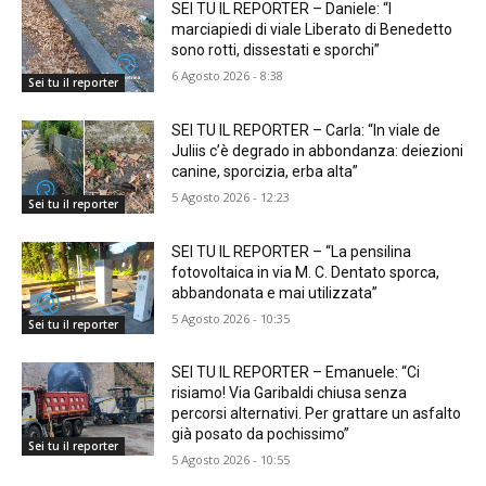
SEI TU IL REPORTER – Daniele: “I
marciapiedi di viale Liberato di Benedetto
sono rotti, dissestati e sporchi”
6 Agosto 2026 - 8:38
Sei tu il reporter
SEI TU IL REPORTER – Carla: “In viale de
Juliis c’è degrado in abbondanza: deiezioni
canine, sporcizia, erba alta”
5 Agosto 2026 - 12:23
Sei tu il reporter
SEI TU IL REPORTER – “La pensilina
fotovoltaica in via M. C. Dentato sporca,
abbandonata e mai utilizzata”
5 Agosto 2026 - 10:35
Sei tu il reporter
SEI TU IL REPORTER – Emanuele: “Ci
risiamo! Via Garibaldi chiusa senza
percorsi alternativi. Per grattare un asfalto
già posato da pochissimo”
Sei tu il reporter
5 Agosto 2026 - 10:55