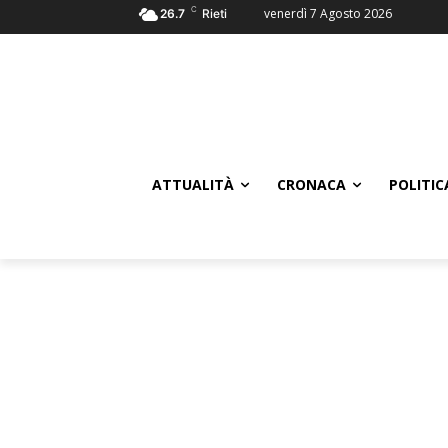
C
venerdì 7 Agosto 2026
26.7
Rieti
ATTUALITÀ
CRONACA
POLITIC