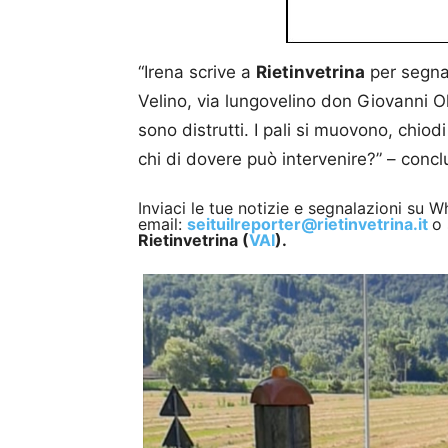
“Irena scrive a
Rietinvetrina
per segna
Velino, via lungovelino don Giovanni Olivi
sono distrutti. I pali si muovono, chiodi 
chi di dovere può intervenire?” – conclu
Inviaci le tue notizie e segnalazioni su
email:
seituilreporter@rietinvetrina.it
o 
Rietinvetrina (
VAI
).