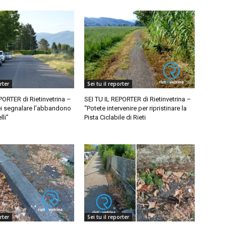
rter
Sei tu il reporter
PORTER di Rietinvetrina –
SEI TU IL REPORTER di Rietinvetrina –
ei segnalare l’abbandono
“Potete intervenire per ripristinare la
lli”
Pista Ciclabile di Rieti
rter
Sei tu il reporter