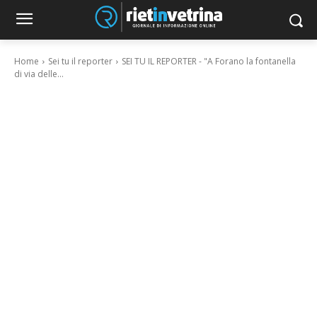
Home
Sei tu il reporter
SEI TU IL REPORTER - "A Forano la fontanella
di via delle...