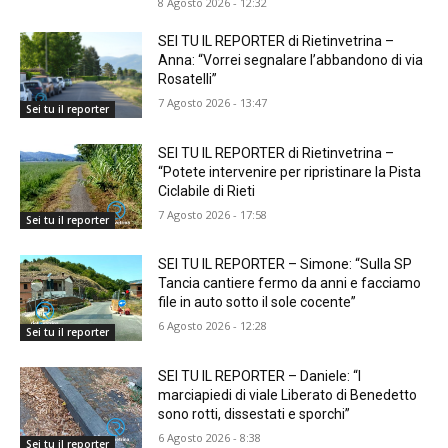
8 Agosto 2026 - 12:32
SEI TU IL REPORTER di Rietinvetrina –
Anna: “Vorrei segnalare l’abbandono di via
Rosatelli”
7 Agosto 2026 - 13:47
Sei tu il reporter
SEI TU IL REPORTER di Rietinvetrina –
“Potete intervenire per ripristinare la Pista
Ciclabile di Rieti
7 Agosto 2026 - 17:58
Sei tu il reporter
SEI TU IL REPORTER – Simone: “Sulla SP
Tancia cantiere fermo da anni e facciamo
file in auto sotto il sole cocente”
6 Agosto 2026 - 12:28
Sei tu il reporter
SEI TU IL REPORTER – Daniele: “I
marciapiedi di viale Liberato di Benedetto
sono rotti, dissestati e sporchi”
6 Agosto 2026 - 8:38
Sei tu il reporter