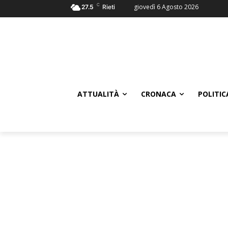
C
giovedì 6 Agosto 2026
27.5
Rieti
ATTUALITÀ
CRONACA
POLITIC