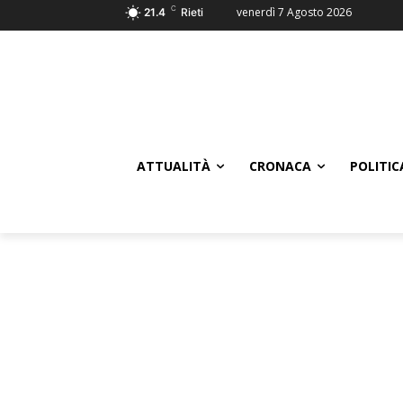
C
venerdì 7 Agosto 2026
21.4
Rieti
ATTUALITÀ
CRONACA
POLITIC