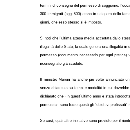
termini di consegna del permesso
di soggiorno; l’oc
300 immigrati (oggi 500) erano in sciopero della fa
giorni, che esso
stesso si è imposto.
Si noti che l’ultima attesa media accertata dallo ste
illegalità dello
Stato, la quale genera una illegalità in 
permesso (documento necessario per ogni
pratica) 
riconsegnato già scaduto.
Il ministro Maroni ha anche più volte annunciato un
senza chiarezza su tempi e modalità in cui
dovrebbe 
dichiarato che «in quest`ultimo anno è stata introdot
permessi»; sono forse
questi gli "obiettivi prefissati"
Se così, quali altre iniziative sono previste per il rien