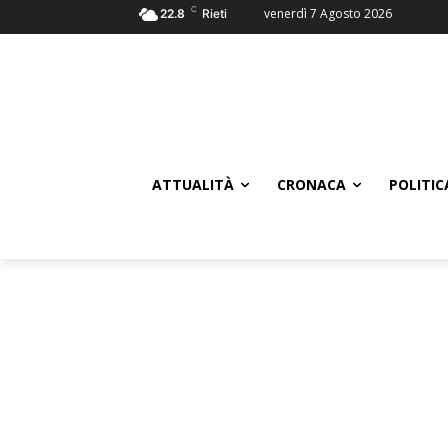
C
venerdì 7 Agosto 2026
22.8
Rieti
ATTUALITÀ
CRONACA
POLITIC