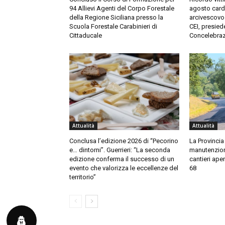
94 Allievi Agenti del Corpo Forestale
agosto card
della Regione Siciliana presso la
arcivescovo
Scuola Forestale Carabinieri di
CEI, presied
Cittaducale
Concelebraz
Attualità
Attualità
Conclusa l’edizione 2026 di “Pecorino
La Provincia 
e… dintorni”. Guerrieri: “La seconda
manutenzione
edizione conferma il successo di un
cantieri aper
evento che valorizza le eccellenze del
68
territorio”