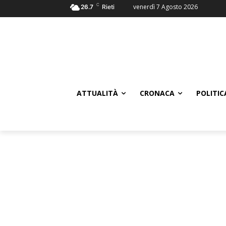
C
venerdì 7 Agosto 2026
26.7
Rieti
ATTUALITÀ
CRONACA
POLITIC