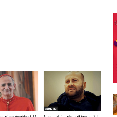
Attualità
ime sisma Amatrice, il 24
Ricordo vittime sisma di Accumoli, il