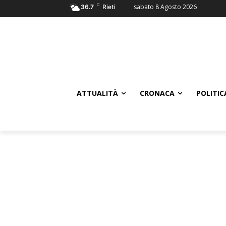
C
sabato 8 Agosto 2026
36.7
Rieti
ATTUALITÀ
CRONACA
POLITIC