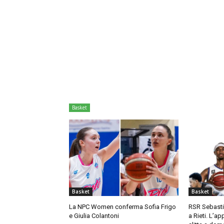
Basket
Basket
Basket
La NPC Women conferma Sofia Frigo
RSR Sebastia
e Giulia Colantoni
a Rieti. L’ap