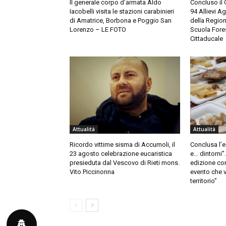
Il generale corpo d’armata Aldo
Concluso il
Iacobelli visita le stazioni carabinieri
94 Allievi A
di Amatrice, Borbona e Poggio San
della Region
Lorenzo – LE FOTO
Scuola Fores
Cittaducale
Attualità
Attualità
Ricordo vittime sisma di Accumoli, il
Conclusa l’e
23 agosto celebrazione eucaristica
e… dintorni”
presieduta dal Vescovo di Rieti mons.
edizione co
Vito Piccinonna
evento che v
territorio”