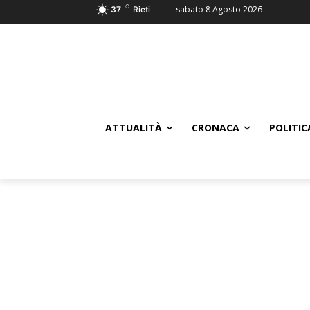
C
sabato 8 Agosto 2026
37
Rieti
ATTUALITÀ
CRONACA
POLITIC