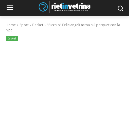
Home
Sport
Basket
"Picchio" Feliciangeli torna sul parquet con la
Npc
Basket