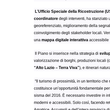
L’Ufficio Speciale della Ricostruzione (
coordinatore
degli interventi, ha stanziato u
georeferenziato, miglioramento della segnal
coinvolgimento degli stakeholder locali. Ver
una
mappa digitale interattiva
accessibile t
Il Piano si inserisce nella strategia di
svilu
valorizzazione di borghi, produzioni locali (
“Alto Lazio – Terra Viva”
), e itinerari natur
“
Il turismo di prossimità, in un territorio c
costituisce un’opportunità fondamentale per 
sisma del 2016. È necessario investire in in
moderni e accessibili. Solo così, facendo rete
Amatrice, Accumoli e dell’intera provincia di