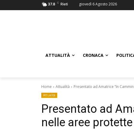
C
giovedì 6 Agosto 2026
37.8
Rieti
ATTUALITÀ
CRONACA
POLITIC
Home
Attualità
Presentato ad Amatrice “In Cammino
Attualità
Presentato ad Am
nelle aree protette