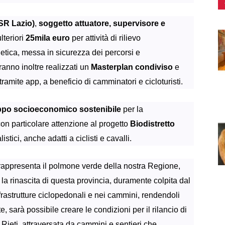
USR Lazio)
,
soggetto attuatore, supervisore e
lteriori
25mila euro
per attività di rilievo
etica, messa in sicurezza dei percorsi e
ranno inoltre realizzati un
Masterplan condiviso
e
ramite app, a beneficio di camminatori e cicloturisti.
ppo socioeconomico sostenibile
per la
con particolare attenzione al progetto
Biodistretto
alistici, anche adatti a ciclisti e cavalli.
he rappresenta il polmone verde della nostra Regione,
la rinascita di questa provincia, duramente colpita dal
frastrutture ciclopedonali e nei cammini, rendendoli
, sarà possibile creare le condizioni per il rilancio di
 Rieti, attraversata da cammini e sentieri che