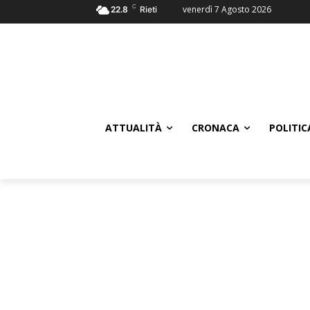
C
venerdì 7 Agosto 2026
22.8
Rieti
ATTUALITÀ
CRONACA
POLITIC