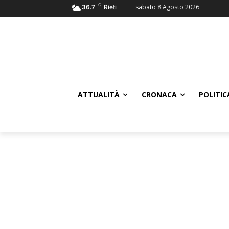
C
sabato 8 Agosto 2026
36.7
Rieti
ATTUALITÀ
CRONACA
POLITIC