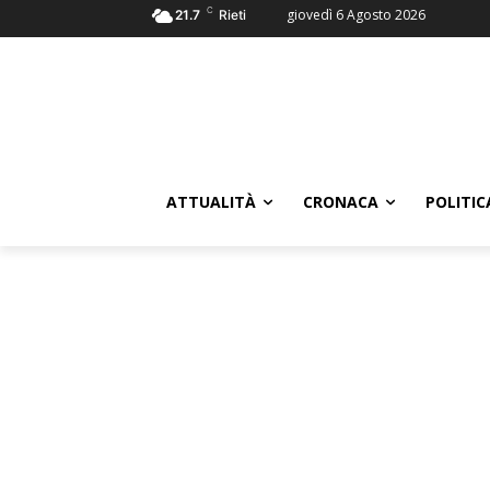
C
giovedì 6 Agosto 2026
21.7
Rieti
ATTUALITÀ
CRONACA
POLITIC