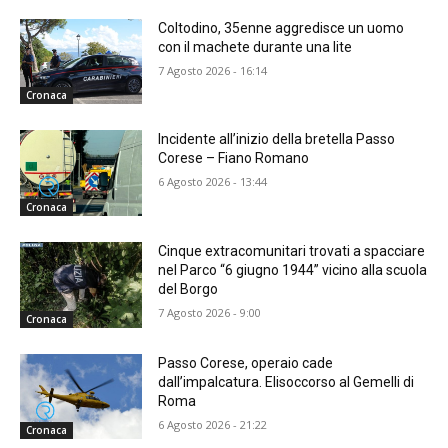
Coltodino, 35enne aggredisce un uomo
con il machete durante una lite
7 Agosto 2026 - 16:14
Cronaca
Incidente all’inizio della bretella Passo
Corese – Fiano Romano
6 Agosto 2026 - 13:44
Cronaca
Cinque extracomunitari trovati a spacciare
nel Parco “6 giugno 1944” vicino alla scuola
del Borgo
7 Agosto 2026 - 9:00
Cronaca
Passo Corese, operaio cade
dall’impalcatura. Elisoccorso al Gemelli di
Roma
6 Agosto 2026 - 21:22
Cronaca