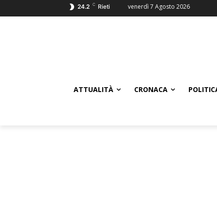
C
venerdì 7 Agosto 2026
24.2
Rieti
ATTUALITÀ
CRONACA
POLITIC