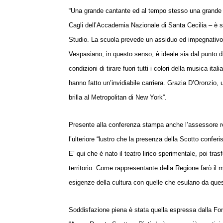
“Una grande cantante ed al tempo stesso una grande d
Cagli dell’Accademia Nazionale di Santa Cecilia – è s
Studio.
La scuola prevede un assiduo ed impegnativo l
Vespasiano, in questo senso, è ideale sia dal punto di
condizioni di tirare fuori tutti i colori della musica it
hanno fatto un’invidiabile carriera. Grazia D’Oronzio
brilla al Metropolitan di New York”.
Presente alla conferenza stampa anche l’assessore reg
l’ulteriore “lustro che la presenza della Scotto confer
E’ qui che è nato il teatro lirico sperimentale, poi tras
territorio. Come rappresentante della Regione farò il
esigenze della cultura con quelle che esulano da ques
Soddisfazione piena è stata quella espressa dalla Fo