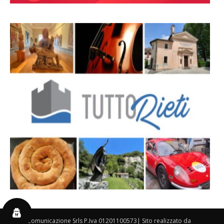
By 3P Comunicazione Srls P.Iva 01201100573| Sito realizzato da