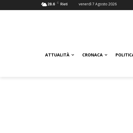
C
venerdì 7 Agosto 2026
28.6
Rieti
ATTUALITÀ
CRONACA
POLITIC