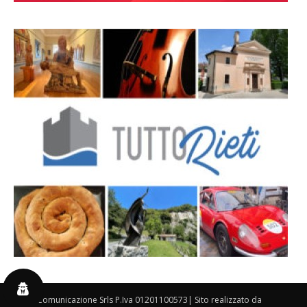
By 3P Comunicazione Srls P.Iva 01201100573| Sito realizzato da