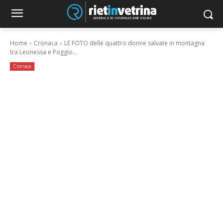
Home
Cronaca
LE FOTO delle quattro donne salvate in montagna
tra Leonessa e Poggio...
Cronaca