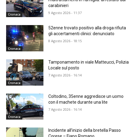
carabinieri
9 Agosto 2026 - 11:37
Cronaca
52enne trovato positivo alla droga rifiuta
gli accertamenti clinici: denunciato
8 Agosto 2026 - 18:15
Cronaca
Tamponamento in viale Matteucci, Polizia
Locale sul posto
7 Agosto 2026 - 16:14
Cronaca
Coltodino, 35enne aggredisce un uomo
con il machete durante una lite
7 Agosto 2026 - 16:14
Cronaca
Incidente all’inizio della bretella Passo
Corese – Fiano Romano