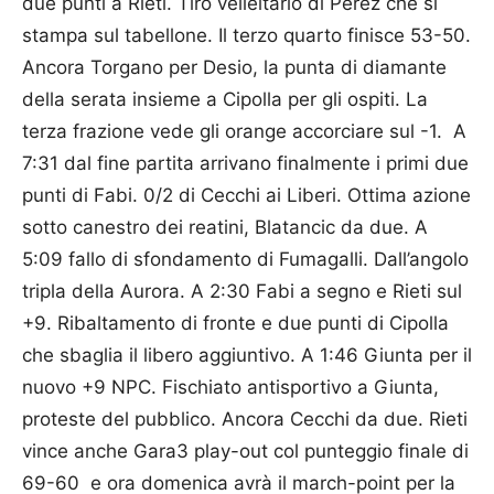
due punti a Rieti. Tiro velleitario di Perez che si
stampa sul tabellone. Il terzo quarto finisce 53-50.
Ancora Torgano per Desio, la punta di diamante
della serata insieme a Cipolla per gli ospiti. La
terza frazione vede gli orange accorciare sul -1. A
7:31 dal fine partita arrivano finalmente i primi due
punti di Fabi. 0/2 di Cecchi ai Liberi. Ottima azione
sotto canestro dei reatini, Blatancic da due. A
5:09 fallo di sfondamento di Fumagalli. Dall’angolo
tripla della Aurora. A 2:30 Fabi a segno e Rieti sul
+9. Ribaltamento di fronte e due punti di Cipolla
che sbaglia il libero aggiuntivo. A 1:46 Giunta per il
nuovo +9 NPC. Fischiato antisportivo a Giunta,
proteste del pubblico. Ancora Cecchi da due. Rieti
vince anche Gara3 play-out col punteggio finale di
69-60 e ora domenica avrà il march-point per la