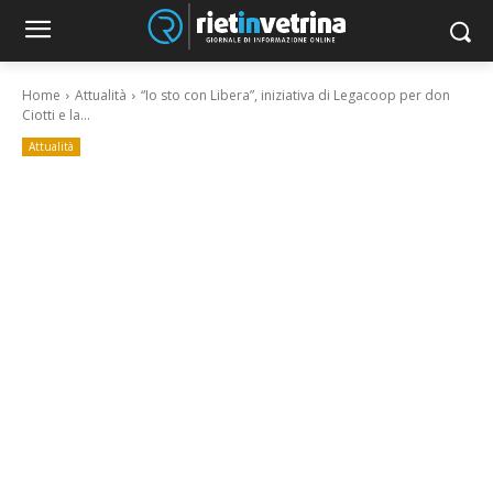
Home
Attualità
“Io sto con Libera”, iniziativa di Legacoop per don
Ciotti e la...
Attualità