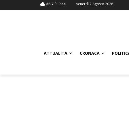
C
venerdì 7 Agosto 2026
36.7
Rieti
ATTUALITÀ
CRONACA
POLITIC