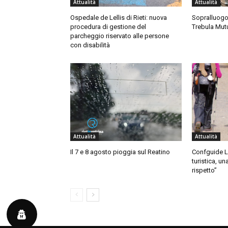
Attualità
Attualità
Ospedale de Lellis di Rieti: nuova
Sopralluogo 
procedura di gestione del
Trebula Mut
parcheggio riservato alle persone
con disabilità
Attualità
Attualità
Il 7 e 8 agosto pioggia sul Reatino
Confguide L
turistica, u
rispetto”