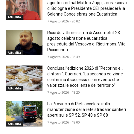
agosto cardinal Matteo Zuppi, arcivescovo
di Bologna e Presidente CEI, presiederà la
Solenne Concelebrazione Eucaristica
Attualità
7 Agosto 2026 - 20:02
Ricordo vittime sisma di Accumoli, il 23
agosto celebrazione eucaristica
presieduta dal Vescovo di Rieti mons. Vito
Piccinonna
Attualità
7 Agosto 2026 - 18:49
Conclusa l’edizione 2026 di “Pecorino e…
dintorni”. Guerrieri: “La seconda edizione
conferma il successo di un evento che
valorizza le eccellenze del territorio”
Attualità
7 Agosto 2026 - 18:20
La Provincia di Rieti accelera sulla
manutenzione della rete stradale: cantieri
aperti sulle SP 52, SP 48 e SP 68
7 Agosto 2026 - 18:00
Attualità