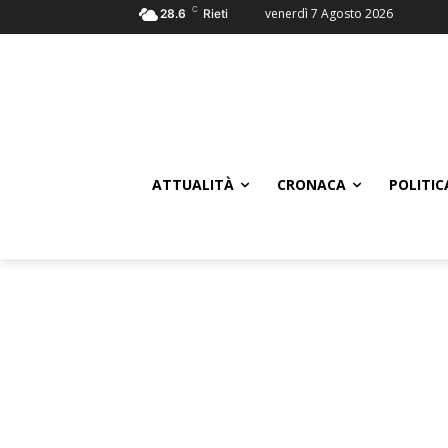
C
venerdì 7 Agosto 2026
28.6
Rieti
ATTUALITÀ
CRONACA
POLITIC