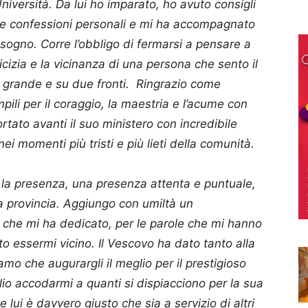
’Università. Da lui ho imparato, ho avuto consigli
ie confessioni personali e mi ha accompagnato
bisogno. Corre l’obbligo di fermarsi a pensare a
cizia e la vicinanza di una persona che sento il
e grande e su due fronti. Ringrazio come
pili per il coraggio, la maestria e l’acume con
rtato avanti il suo ministero con incredibile
i momenti più tristi e più lieti della comunità.
 la presenza, una presenza attenta e puntuale,
la provincia. Aggiungo con umiltà un
 che mi ha dedicato, per le parole che mi hanno
to essermi vicino. Il Vescovo ha dato tanto alla
iamo che augurargli il meglio per il prestigioso
lio accodarmi a quanti si dispiacciono per la sua
ui è davvero giusto che sia a servizio di altri