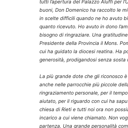
tutti l’apertura del Palazzo Aluffi per l
buoni, Don Domenico ha raccolto le m
in scelte difficili quando ne ho avuto 
quanto ricevuto. Ho avuto in dono l’ami
bisogno di ringraziare. Una gratitudin
Presidente della Provincia il Mons. Pom
cui ha guidato la diocesi reatina. Ha po
generosità, prodigandosi senza sosta ne
La più grande dote che gli riconosco è
anche nelle parrocchie più piccole del
ringraziamento personale, per il tempo
aiutato, per il riguardo con cui ha sapu
chiesa di Rieti e tutti noi ora non poss
incarico a cui viene chiamato. Non vog
partenza. Una grande personalità come l