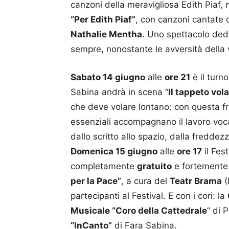
canzoni della meravigliosa Edith Piaf,
“Per Edith Piaf”
, con canzoni cantate d
Nathalie Mentha
. Uno spettacolo dedi
sempre, nonostante le avversità della v
Sabato 14 giugno
alle
ore 21
è il turno
Sabina andrà in scena “
Il tappeto vol
che deve volare lontano: con questa fr
essenziali accompagnano il lavoro voca
dallo scritto allo spazio, dalla freddezz
Domenica 15 giugno
alle
ore 17
il Fes
completamente
gratuito
e fortemente 
per la Pace”
, a cura del
Teatr Brama
(
partecipanti al Festival. E con i cori: la
Musicale “Coro della Cattedrale
” di 
“InCanto”
di Fara Sabina.