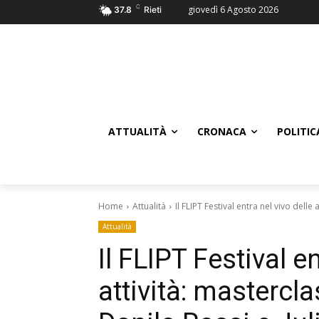
C
giovedì 6 Agosto 2026
37.8
Rieti
ATTUALITÀ
CRONACA
POLITIC
Home
Attualità
Il FLIPT Festival entra nel vivo delle
Attualità
Il FLIPT Festival en
attività: mastercl