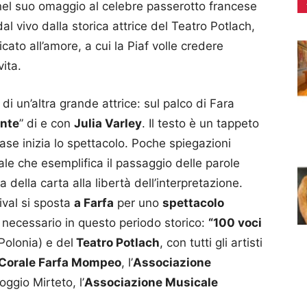
 nel suo omaggio al celebre passerotto francese
al vivo dalla storica attrice del Teatro Potlach,
cato all’amore, a cui la Piaf volle credere
ita.
 di un’altra grande attrice: sul palco di Fara
ante
” di e con
Julia Varley
. Il testo è un tappeto
ase inizia lo spettacolo. Poche spiegazioni
le che esemplifica il passaggio delle parole
a della carta alla libertà dell’interpretazione.
tival si sposta
a Farfa
per uno
spettacolo
necessario in questo periodo storico:
“100 voci
Polonia) e del
Teatro Potlach
, con tutti gli artisti
Corale Farfa Mompeo
, l’
Associazione
Poggio Mirteto, l’
Associazione Musicale