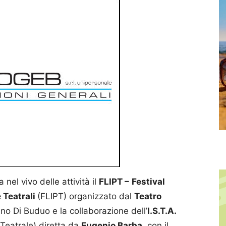
 nel vivo delle attività il
FLIPT –
Festival
e Teatrali
(FLIPT) organizzato dal
Teatro
Pino Di Buduo e la collaborazione dell’
I.S.T.A.
 Teatrale) diretta da
Eugenio Barba
, con il