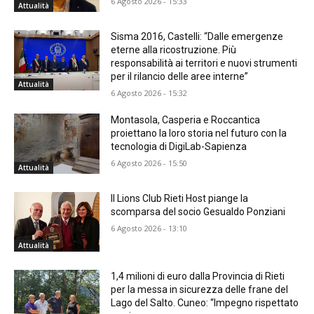
6 Agosto 2026 - 15:33
Attualità
Sisma 2016, Castelli: “Dalle emergenze
eterne alla ricostruzione. Più
responsabilità ai territori e nuovi strumenti
per il rilancio delle aree interne”
Attualità
6 Agosto 2026 - 15:32
Montasola, Casperia e Roccantica
proiettano la loro storia nel futuro con la
tecnologia di DigiLab-Sapienza
6 Agosto 2026 - 15:50
Attualità
Il Lions Club Rieti Host piange la
scomparsa del socio Gesualdo Ponziani
6 Agosto 2026 - 13:10
Attualità
1,4 milioni di euro dalla Provincia di Rieti
per la messa in sicurezza delle frane del
Lago del Salto. Cuneo: “Impegno rispettato