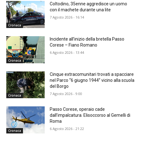
Coltodino, 35enne aggredisce un uomo
con il machete durante una lite
7 Agosto 2026 - 16:14
Cronaca
Incidente all’inizio della bretella Passo
Corese – Fiano Romano
6 Agosto 2026 - 13:44
Cronaca
Cinque extracomunitari trovati a spacciare
nel Parco “6 giugno 1944” vicino alla scuola
del Borgo
7 Agosto 2026 - 9:00
Cronaca
Passo Corese, operaio cade
dall’impalcatura. Elisoccorso al Gemelli di
Roma
6 Agosto 2026 - 21:22
Cronaca