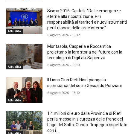
Sisma 2016, Castelli: “Dalle emergenze
eterne alla ricostruzione. Più
responsabilità ai territori e nuovi strumenti
per il rilancio delle aree interne”
Attualità
6 Agosto 2026 - 15:32
Montasola, Casperia e Roccantica
proiettano la loro storia nel futuro con la
tecnologia di DigiLab-Sapienza
6 Agosto 2026 - 15:50
Attualità
Il Lions Club Rieti Host piange la
scomparsa del socio Gesualdo Ponziani
6 Agosto 2026 - 13:10
Attualità
1,4 milioni di euro dalla Provincia di Rieti
per la messa in sicurezza delle frane del
Lago del Salto. Cuneo: “Impegno rispettato
con i...
Attualità