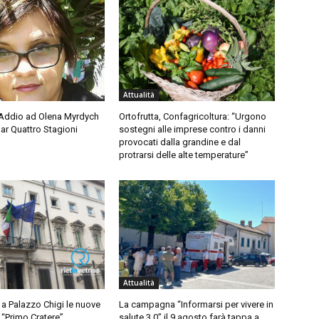
Attualità
l’Addio ad Olena Myrdych
Ortofrutta, Confagricoltura: “Urgono
Bar Quattro Stagioni
sostegni alle imprese contro i danni
provocati dalla grandine e dal
protrarsi delle alte temperature”
Attualità
a Palazzo Chigi le nuove
La campagna “Informarsi per vivere in
l “Primo Cratere”
salute 3.0” il 9 agosto farà tappa a