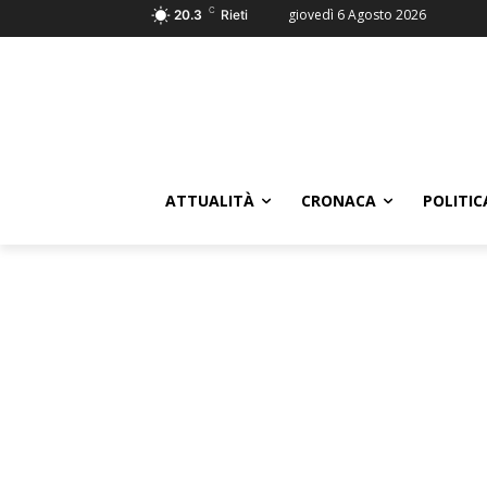
C
giovedì 6 Agosto 2026
20.3
Rieti
ATTUALITÀ
CRONACA
POLITIC