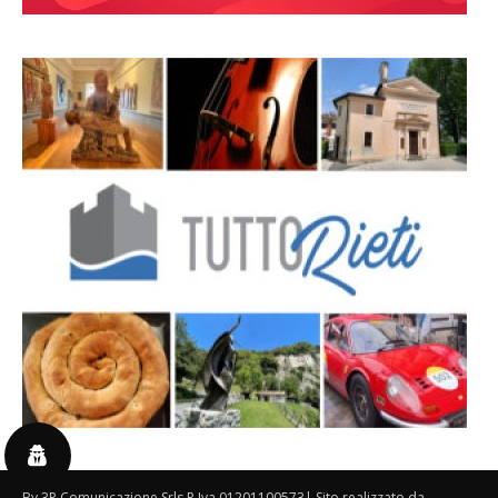
By 3P Comunicazione Srls P.Iva 01201100573| Sito realizzato da