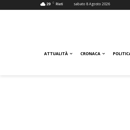
C
sabato 8 Agosto 2026
29
Rieti
ATTUALITÀ
CRONACA
POLITIC