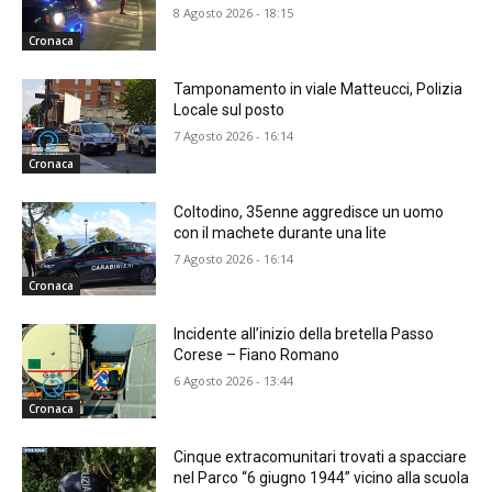
8 Agosto 2026 - 18:15
Cronaca
Tamponamento in viale Matteucci, Polizia
Locale sul posto
7 Agosto 2026 - 16:14
Cronaca
Coltodino, 35enne aggredisce un uomo
con il machete durante una lite
7 Agosto 2026 - 16:14
Cronaca
Incidente all’inizio della bretella Passo
Corese – Fiano Romano
6 Agosto 2026 - 13:44
Cronaca
Cinque extracomunitari trovati a spacciare
nel Parco “6 giugno 1944” vicino alla scuola