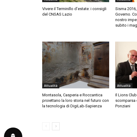
Vivere il Terminillo d’estate: i consigli
Sisma 2016,
del CNSAS Lazio
Governo. Cort
nostro impeg
subito i mag
Attualità
Attualità
Montasola, Casperia e Roccantica
Il Lions Club
proiettano la loro storia nel futuro con
scomparsa 
la tecnologia di DigiLab-Sapienza
Ponziani