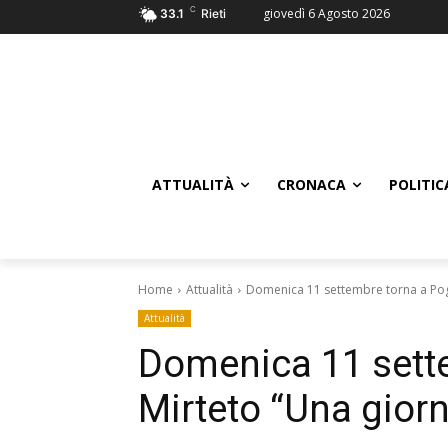
C
giovedì 6 Agosto 2026
33.1
Rieti
ATTUALITÀ
CRONACA
POLITIC
Home
Attualità
Domenica 11 settembre torna a Pog
Attualità
Domenica 11 sett
Mirteto “Una giorn