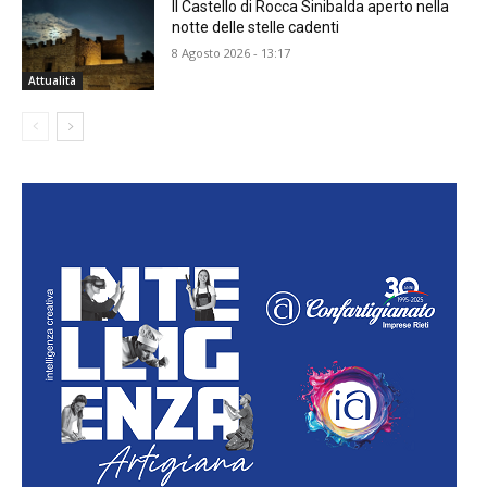
Il Castello di Rocca Sinibalda aperto nella
notte delle stelle cadenti
8 Agosto 2026 - 13:17
Attualità