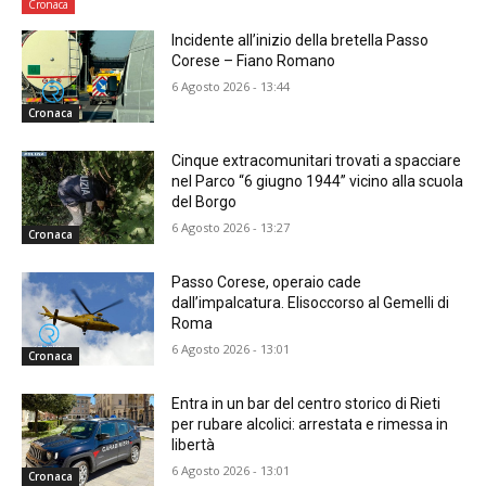
Cronaca
Incidente all’inizio della bretella Passo
Corese – Fiano Romano
6 Agosto 2026 - 13:44
Cronaca
Cinque extracomunitari trovati a spacciare
nel Parco “6 giugno 1944” vicino alla scuola
del Borgo
6 Agosto 2026 - 13:27
Cronaca
Passo Corese, operaio cade
dall’impalcatura. Elisoccorso al Gemelli di
Roma
6 Agosto 2026 - 13:01
Cronaca
Entra in un bar del centro storico di Rieti
per rubare alcolici: arrestata e rimessa in
libertà
6 Agosto 2026 - 13:01
Cronaca