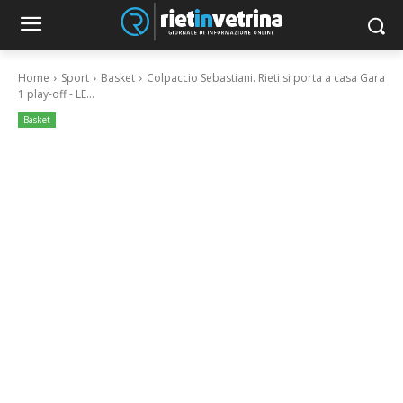
Home
Sport
Basket
Colpaccio Sebastiani. Rieti si porta a casa Gara
1 play-off - LE...
Basket