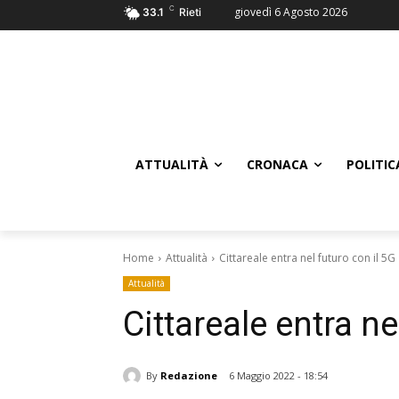
C
giovedì 6 Agosto 2026
33.1
Rieti
ATTUALITÀ
CRONACA
POLITIC
Home
Attualità
Cittareale entra nel futuro con il 5G
Attualità
Cittareale entra ne
By
Redazione
6 Maggio 2022 - 18:54