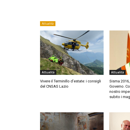
Attualità
Attualità
Attualità
Vivere il Terminillo d’estate: i consigli
Sisma 2016,
del CNSAS Lazio
Governo. Cort
nostro impeg
subito i mag