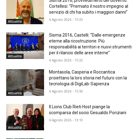
Sisma 2016, provvedimenti del Governo.
Cortellesi: “Premiato il nostro impegno al
servizio di chi ha subito i maggiori danni”
6 Agosto 2026 - 15:33
Attualità
Sisma 2016, Castelli: “Dalle emergenze
eterne alla ricostruzione. Più
responsabilità ai territori e nuovi strumenti
per il rilancio delle aree interne”
Attualità
6 Agosto 2026 - 15:32
Montasola, Casperia e Roccantica
proiettano la loro storia nel futuro con la
tecnologia di DigiLab-Sapienza
6 Agosto 2026 - 15:50
Attualità
Il Lions Club Rieti Host piange la
scomparsa del socio Gesualdo Ponziani
6 Agosto 2026 - 13:10
Attualità