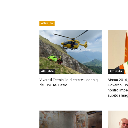
Attualità
Attualità
Attualità
Vivere il Terminillo d’estate: i consigli
Sisma 2016,
del CNSAS Lazio
Governo. Cort
nostro impeg
subito i mag