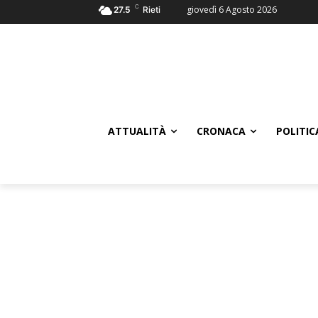
C
giovedì 6 Agosto 2026
27.5
Rieti
ATTUALITÀ
CRONACA
POLITIC