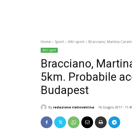
Home
Sport
Altri sport
Bracciano, Martina Carami
Altri sport
Bracciano, Martina
5km. Probabile ac
Budapest
By
redazione rietinvetrina
16 Giugno 2017 - 11:4