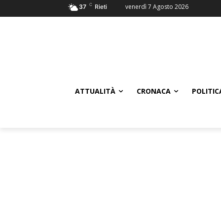
C
venerdì 7 Agosto 2026
37
Rieti
ATTUALITÀ
CRONACA
POLITIC