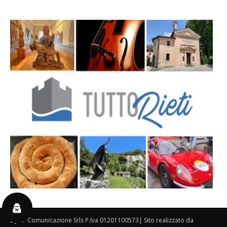
By 3P Comunicazione Srls P.Iva 01201100573| Sito realizzato da